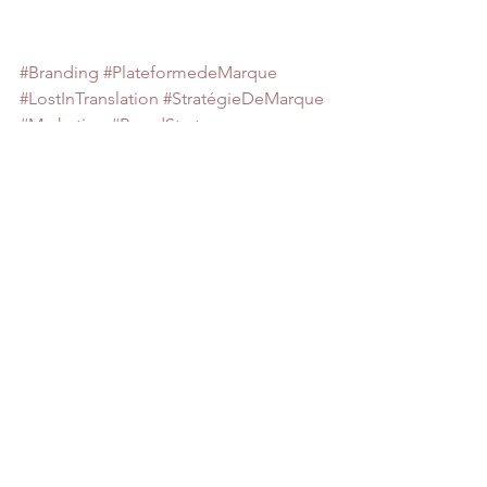
#Branding
#PlateformedeMarque
#LostInTranslation
#StratégieDeMarque
#Marketing
#BrandStrategy
conseil en marketing du vin
Stratégie de marque
marketing vin
communication vin
branding
messages de marque
conseil en stratégie de marque
agence de communication de vin
ADN de marque
identité de marque
plateforme de marque
Promesse de marque
Mission de marque
Vision de marque
Valeurs marque